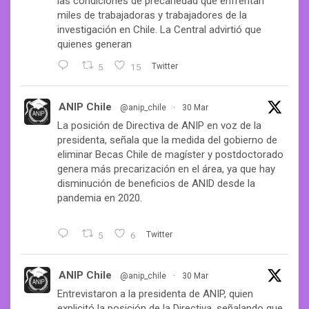
las condiciones de precariedad que enfrentan
miles de trabajadoras y trabajadores de la
investigación en Chile. La Central advirtió que
quienes generan
5
15
Twitter
ANIP Chile
@anip_chile
·
30 Mar
La posición de Directiva de ANIP en voz de la
presidenta, señala que la medida del gobierno de
eliminar Becas Chile de magíster y postdoctorado
genera más precarización en el área, ya que hay
disminución de beneficios de ANID desde la
pandemia en 2020.
5
6
Twitter
ANIP Chile
@anip_chile
·
30 Mar
Entrevistaron a la presidenta de ANIP, quien
explicitó la posición de la Directiva, señalando que