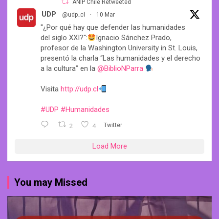
ANIP Chile Retweeted
UDP
@udp_cl
·
10 Mar
"¿Por qué hay que defender las humanidades
del siglo XXI?":
Ignacio Sánchez Prado,
profesor de la Washington University in St. Louis,
presentó la charla “Las humanidades y el derecho
a la cultura” en la
@BiblioNParra
Visita
http://udp.cl
#UDP
#Humanidades
2
4
Twitter
Load More
You may Missed