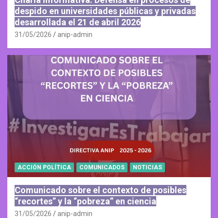
despido en universidades públicas y privadas
desarrollada el 21 de abril 2026
31/05/2026
anip-admin
ACCIÓN POLÍTICA
COMUNICADOS
NOTICIAS
Comunicado sobre el contexto de posibles
“recortes” y la “pobreza” en ciencia
31/05/2026
anip-admin