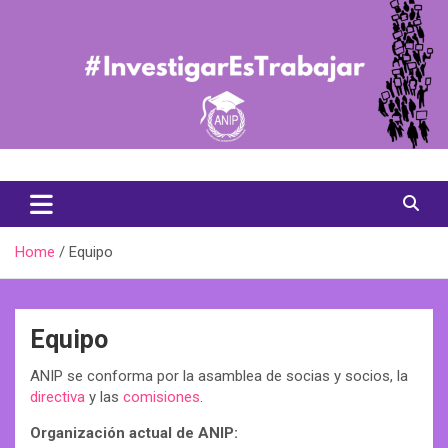
Skip
to
content
Asociación Nacional de Investigadores en Postgrado
ANIP Chile
Home
Equipo
Equipo
ANIP se conforma por la asamblea de socias y socios, la
directiva
y las
comisiones
.
Organización actual de ANIP: