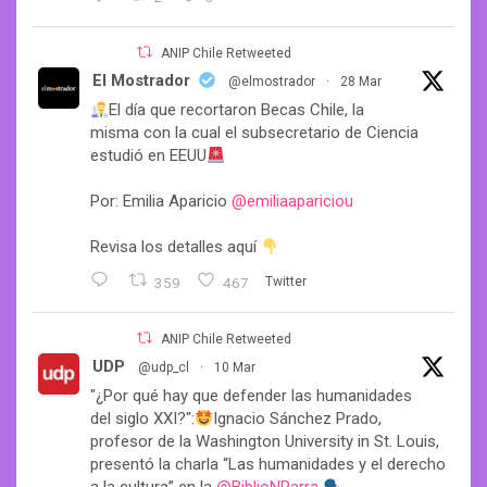
ANIP Chile Retweeted
El Mostrador
@elmostrador
·
28 Mar
El día que recortaron Becas Chile, la
misma con la cual el subsecretario de Ciencia
estudió en EEUU
Por: Emilia Aparicio
@emiliaapariciou
Revisa los detalles aquí
359
467
Twitter
ANIP Chile Retweeted
UDP
@udp_cl
·
10 Mar
"¿Por qué hay que defender las humanidades
del siglo XXI?":
Ignacio Sánchez Prado,
profesor de la Washington University in St. Louis,
presentó la charla “Las humanidades y el derecho