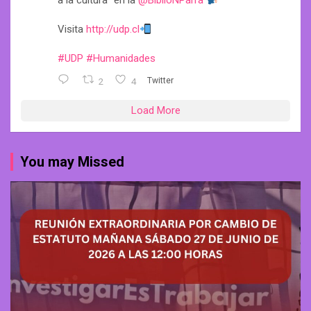
a la cultura” en la
@BiblioNParra
Visita
http://udp.cl
#UDP
#Humanidades
2
4
Twitter
Load More
You may Missed