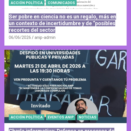
ACCIÓN POLÍTICA
COMUNICADOS
Ser pobre en ciencia no es un regalo, más en
un contexto de incertidumbre y de “posibles
recortes del sector
06/06/2026
anip-admin
ACCIÓN POLÍTICA
EVENTOS ANIP
NOTICIAS
Charla informativa: Defensa en procesos de