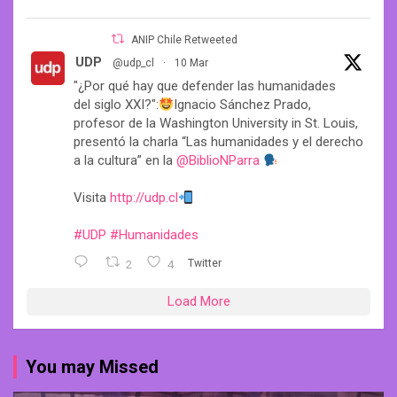
ANIP Chile Retweeted
UDP
@udp_cl
·
10 Mar
"¿Por qué hay que defender las humanidades
del siglo XXI?":
Ignacio Sánchez Prado,
profesor de la Washington University in St. Louis,
presentó la charla “Las humanidades y el derecho
a la cultura” en la
@BiblioNParra
Visita
http://udp.cl
#UDP
#Humanidades
2
4
Twitter
Load More
You may Missed