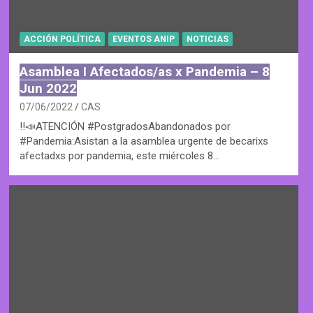
ACCIÓN POLÍTICA
EVENTOS ANIP
NOTICIAS
Asamblea I Afectados/as x Pandemia – 8
Jun 2022
07/06/2022
CAS
‼️📣ATENCIÓN #PostgradosAbandonados por
#Pandemia:Asistan a la asamblea urgente de becarixs
afectadxs por pandemia, este miércoles 8…