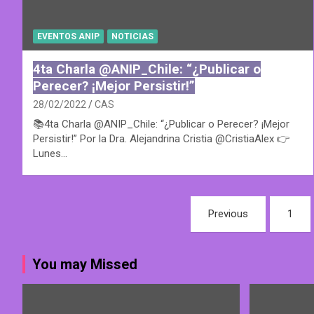
EVENTOS ANIP
NOTICIAS
4ta Charla @ANIP_Chile: “¿Publicar o
Perecer? ¡Mejor Persistir!”
28/02/2022
CAS
📚4ta Charla @ANIP_Chile: “¿Publicar o Perecer? ¡Mejor
Persistir!” Por la Dra. Alejandrina Cristia @CristiaAlex 👉
Lunes…
Posts
Previous
1
navigation
You may Missed