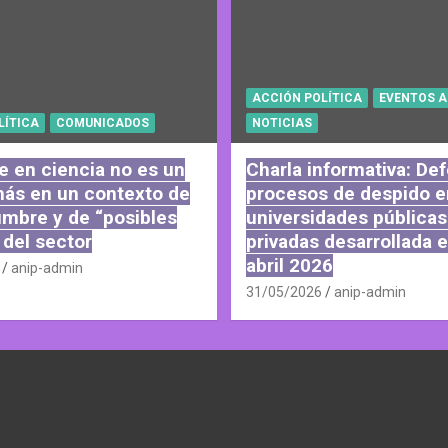
ACCIÓN POLÍTICA
EVENTOS A
LÍTICA
COMUNICADOS
NOTICIAS
e en ciencia no es un
Charla informativa: De
más en un contexto de
procesos de despido e
umbre y de “posibles
universidades públicas
 del sector
privadas desarrollada e
abril 2026
anip-admin
31/05/2026
anip-admin