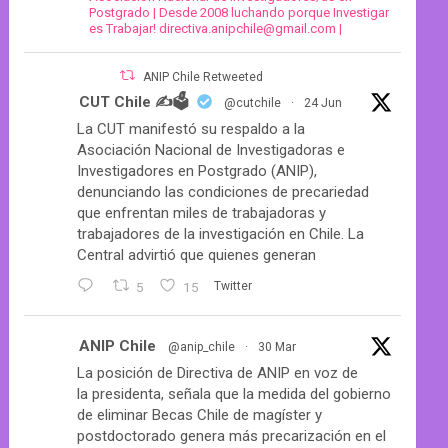
Postgrado | Desde 2008 luchando porque Investigar
es Trabajar! directiva.anipchile@gmail.com |
ANIP Chile Retweeted
CUT Chile ✍️🗳
@cutchile
·
24 Jun
La CUT manifestó su respaldo a la
Asociación Nacional de Investigadoras e
Investigadores en Postgrado (ANIP),
denunciando las condiciones de precariedad
que enfrentan miles de trabajadoras y
trabajadores de la investigación en Chile. La
Central advirtió que quienes generan
5
15
Twitter
ANIP Chile
@anip_chile
·
30 Mar
La posición de Directiva de ANIP en voz de
la presidenta, señala que la medida del gobierno
de eliminar Becas Chile de magíster y
postdoctorado genera más precarización en el