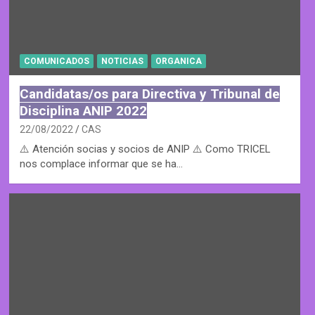
COMUNICADOS
NOTICIAS
ORGANICA
Candidatas/os para Directiva y Tribunal de
Disciplina ANIP 2022
22/08/2022
CAS
⚠️ Atención socias y socios de ANIP ⚠️ Como TRICEL
nos complace informar que se ha…