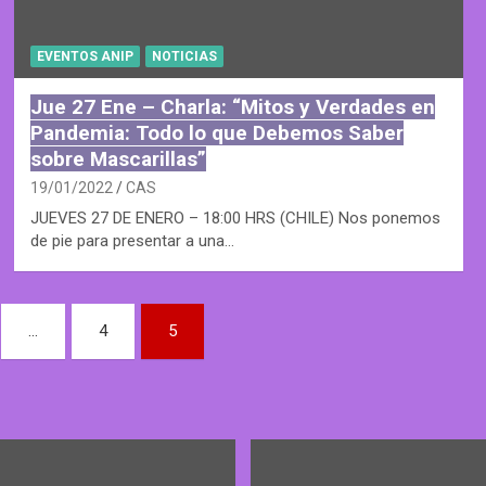
EVENTOS ANIP
NOTICIAS
Jue 27 Ene – Charla: “Mitos y Verdades en
Pandemia: Todo lo que Debemos Saber
sobre Mascarillas”
19/01/2022
CAS
JUEVES 27 DE ENERO – 18:00 HRS (CHILE) Nos ponemos
de pie para presentar a una…
…
4
5