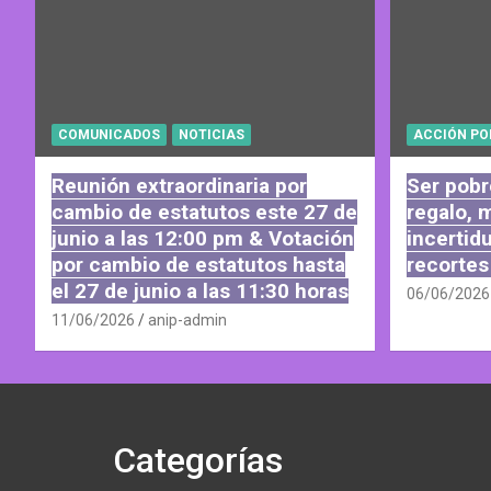
COMUNICADOS
NOTICIAS
ACCIÓN PO
Reunión extraordinaria por
Ser pobr
cambio de estatutos este 27 de
regalo, 
junio a las 12:00 pm & Votación
incertid
por cambio de estatutos hasta
recortes
el 27 de junio a las 11:30 horas
06/06/2026
11/06/2026
anip-admin
Categorías