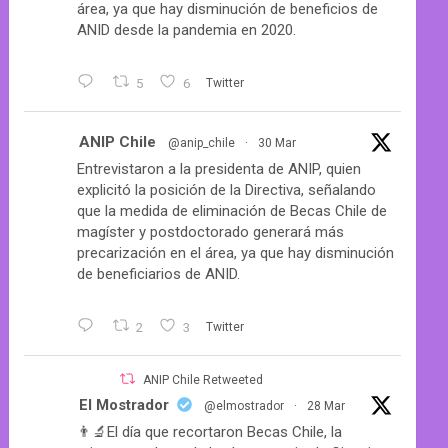
área, ya que hay disminución de beneficios de
ANID desde la pandemia en 2020.
5
6
Twitter
ANIP Chile
@anip_chile
·
30 Mar
Entrevistaron a la presidenta de ANIP, quien
explicitó la posición de la Directiva, señalando
que la medida de eliminación de Becas Chile de
magíster y postdoctorado generará más
precarización en el área, ya que hay disminución
de beneficiarios de ANID.
2
3
Twitter
ANIP Chile Retweeted
El Mostrador
@elmostrador
·
28 Mar
👨‍🔬El día que recortaron Becas Chile, la