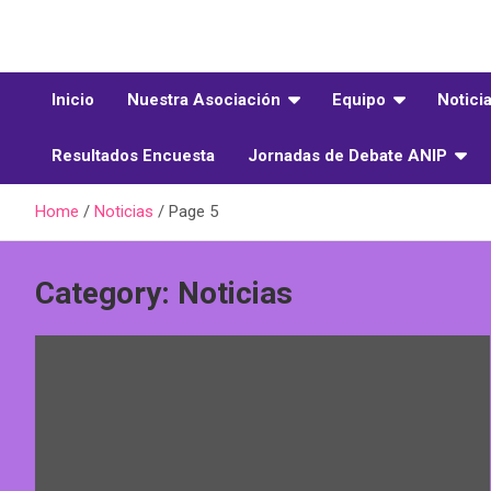
Skip
to
Asociación Nacional de Investigadores en Postgrado
ANIP Chile
content
Inicio
Nuestra Asociación
Equipo
Notici
Resultados Encuesta
Jornadas de Debate ANIP
Home
Noticias
Page 5
Category:
Noticias