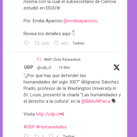
misma con la cual el subsecretario de Ciencia
estudió en EEUU🚨
Por: Emilia Aparicio
@emiliaapariciou
Revisa los detalles aquí 👇
359
467
Twitter
ANIP Chile Retweeted
UDP
@udp_cl
·
10 Mar
"¿Por qué hay que defender las
humanidades del siglo XXI?":🤩Ignacio Sánchez
Prado, profesor de la Washington University in
St. Louis, presentó la charla “Las humanidades y
el derecho a la cultura” en la
@BiblioNParra
🗣️
Visita
http://udp.cl📲
#UDP
#Humanidades
2
4
Twitter