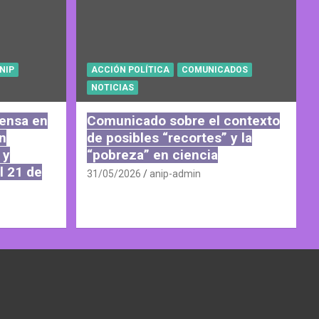
NIP
ACCIÓN POLÍTICA
COMUNICADOS
NOTICIAS
fensa en
Comunicado sobre el contexto
n
de posibles “recortes” y la
 y
“pobreza” en ciencia
l 21 de
31/05/2026
anip-admin