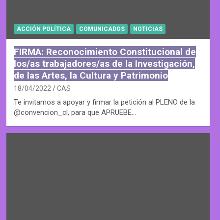
ACCIÓN POLÍTICA
COMUNICADOS
NOTICIAS
FIRMA: Reconocimiento Constitucional de
los/as trabajadores/as de la Investigación,
de las Artes, la Cultura y Patrimonio
18/04/2022
CAS
Te invitamos a apoyar y firmar la petición al PLENO de la
@convencion_cl, para que APRUEBE…