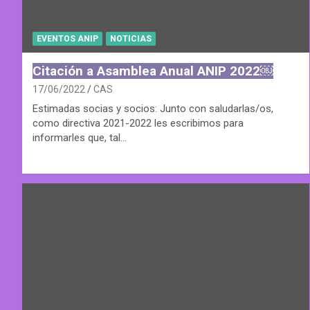
EVENTOS ANIP
NOTICIAS
Citación a Asamblea Anual ANIP 2022￼
17/06/2022
CAS
Estimadas socias y socios: Junto con saludarlas/os,
como directiva 2021-2022 les escribimos para
informarles que, tal…