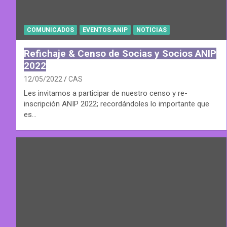
COMUNICADOS
EVENTOS ANIP
NOTICIAS
Refichaje & Censo de Socias y Socios ANIP
2022
12/05/2022
CAS
Les invitamos a participar de nuestro censo y re-
inscripción ANIP 2022; recordándoles lo importante que
es…