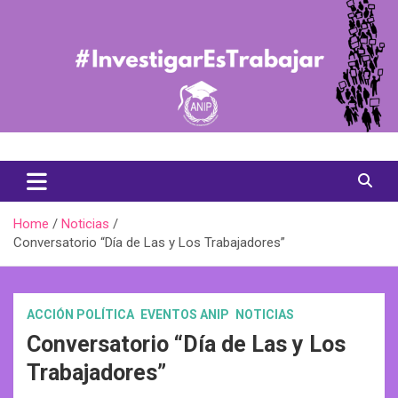
Skip
to
content
Asociación Nacional de Investigadores en Postgrado
ANIP Chile
Home
Noticias
Conversatorio “Día de Las y Los Trabajadores”
ACCIÓN POLÍTICA
EVENTOS ANIP
NOTICIAS
Conversatorio “Día de Las y Los
Trabajadores”