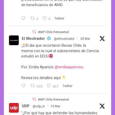
de beneficiarios de ANID.
2
3
Twitter
ANIP Chile Retweeted
El Mostrador
@elmostrador
·
28 Mar
El día que recortaron Becas Chile, la
misma con la cual el subsecretario de Ciencia
estudió en EEUU
Por: Emilia Aparicio
@emiliaapariciou
Revisa los detalles aquí
359
467
Twitter
ANIP Chile Retweeted
UDP
@udp_cl
·
10 Mar
"¿Por qué hay que defender las humanidades