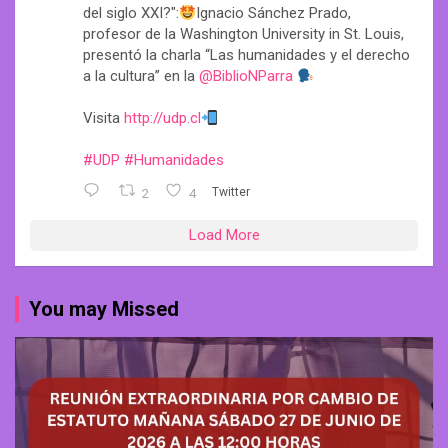
del siglo XXI?":
Ignacio Sánchez Prado,
profesor de la Washington University in St. Louis,
presentó la charla “Las humanidades y el derecho
a la cultura” en la
@BiblioNParra
Visita
http://udp.cl
#UDP
#Humanidades
2
4
Twitter
Load More
You may Missed